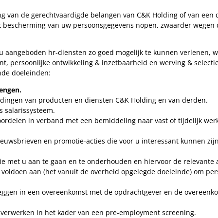
ging van de gerechtvaardigde belangen van C&K Holding of van een
ot bescherming van uw persoonsgegevens nopen, zwaarder wegen 
 aangeboden hr-diensten zo goed mogelijk te kunnen verlenen, w
t, persoonlijke ontwikkeling & inzetbaarheid en werving & selectie
nde doeleinden:
rengen.
edingen van producten en diensten C&K Holding en van derden.
s salarissysteem.
rdelen in verband met een bemiddeling naar vast of tijdelijk wer
wsbrieven en promotie-acties die voor u interessant kunnen zijn,
e met u aan te gaan en te onderhouden en hiervoor de relevante ad
 voldoen aan (het vanuit de overheid opgelegde doeleinde) om per
tleggen in een overeenkomst met de opdrachtgever en de overeen
verwerken in het kader van een pre-employment screening.