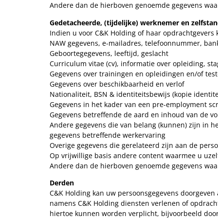
Andere dan de hierboven genoemde gegevens waarva
Gedetacheerde, (tijdelijke) werknemer en zelfst
Indien u voor C&K Holding of haar opdrachtgevers
NAW gegevens, e-mailadres, telefoonnummer, ban
Geboortegegevens, leeftijd, geslacht
Curriculum vitae (cv), informatie over opleiding, s
Gegevens over trainingen en opleidingen en/of teste
Gegevens over beschikbaarheid en verlof
Nationaliteit, BSN & identiteitsbewijs (kopie ident
Gegevens in het kader van een pre-employment sc
Gegevens betreffende de aard en inhoud van de vo
Andere gegevens die van belang (kunnen) zijn in he
gegevens betreffende werkervaring
Overige gegevens die gerelateerd zijn aan de person
Op vrijwillige basis andere content waarmee u uzelf 
Andere dan de hierboven genoemde gegevens waarva
Derden
C&K Holding kan uw persoonsgegevens doorgeven a
namens C&K Holding diensten verlenen of opdrachten 
hiertoe kunnen worden verplicht, bijvoorbeeld door 