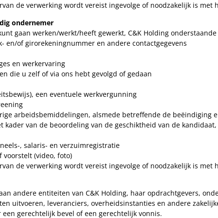
n de verwerking wordt vereist ingevolge of noodzakelijk is met h
andig ondernemer
 kunt gaan werken/werkt/heeft gewerkt, C&K Holding onderstaande
k- en/of girorekeningnummer en andere contactgegevens
tages en werkervaring
n die u zelf of via ons hebt gevolgd of gedaan
iteitsbewijs), een eventuele werkvergunning
reening
rige arbeidsbemiddelingen, alsmede betreffende de beëindiging 
t kader van de beoordeling van de geschiktheid van de kandidaat, 
eels-, salaris- en verzuimregistratie
voorstelt (video, foto)
n de verwerking wordt vereist ingevolge of noodzakelijk is met h
an andere entiteiten van C&K Holding, haar opdrachtgevers, ond
uitvoeren, leveranciers, overheidsinstanties en andere zakelijke r
een gerechtelijk bevel of een gerechtelijk vonnis.