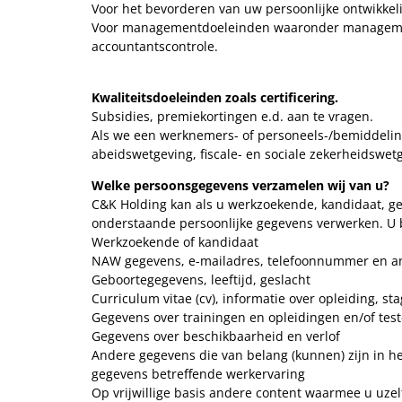
Voor het bevorderen van uw persoonlijke ontwikkeli
Voor managementdoeleinden waaronder managementin
accountantscontrole.
Kwaliteitsdoeleinden zoals certificering.
Subsidies, premiekortingen e.d. aan te vragen.
Als we een werknemers- of personeels-/bemiddelings
abeidswetgeving, fiscale- en sociale zekerheidswetg
Welke persoonsgegevens verzamelen wij van u?
C&K Holding kan als u werkzoekende, kandidaat, ged
onderstaande persoonlijke gegevens verwerken. U be
Werkzoekende of kandidaat
NAW gegevens, e-mailadres, telefoonnummer en a
Geboortegegevens, leeftijd, geslacht
Curriculum vitae (cv), informatie over opleiding, s
Gegevens over trainingen en opleidingen en/of teste
Gegevens over beschikbaarheid en verlof
Andere gegevens die van belang (kunnen) zijn in he
gegevens betreffende werkervaring
Op vrijwillige basis andere content waarmee u uzelf 