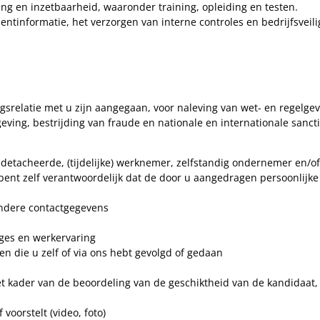
ng en inzetbaarheid, waaronder training, opleiding en testen.
formatie, het verzorgen van interne controles en bedrijfsveilig
relatie met u zijn aangegaan, voor naleving van wet- en regelgevi
eving, bestrijding van fraude en nationale en internationale sanct
etacheerde, (tijdelijke) werknemer, zelfstandig ondernemer en/of 
nt zelf verantwoordelijk dat de door u aangedragen persoonlijke g
ndere contactgegevens
tages en werkervaring
n die u zelf of via ons hebt gevolgd of gedaan
t kader van de beoordeling van de geschiktheid van de kandidaat, 
voorstelt (video, foto)