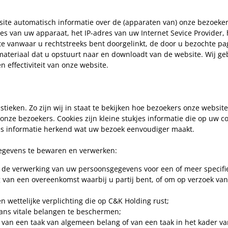
te automatisch informatie over de (apparaten van) onze bezoekers.
es van uw apparaat, het IP-adres van uw Internet Sevice Provider,
te vanwaar u rechtstreeks bent doorgelinkt, de door u bezochte pa
 materiaal dat u opstuurt naar en downloadt van de website. Wij g
n effectiviteit van onze website.
tieken. Zo zijn wij in staat te bekijken hoe bezoekers onze websi
onze bezoekers. Cookies zijn kleine stukjes informatie die op uw 
es informatie herkend wat uw bezoek eenvoudiger maakt.
gegevens te bewaren en verwerken:
 de verwerking van uw persoonsgegevens voor een of meer specifi
ng van een overeenkomst waarbij u partij bent, of om op verzoek va
n wettelijke verplichting die op C&K Holding rust;
ans vitale belangen te beschermen;
ng van een taak van algemeen belang of van een taak in het kader 