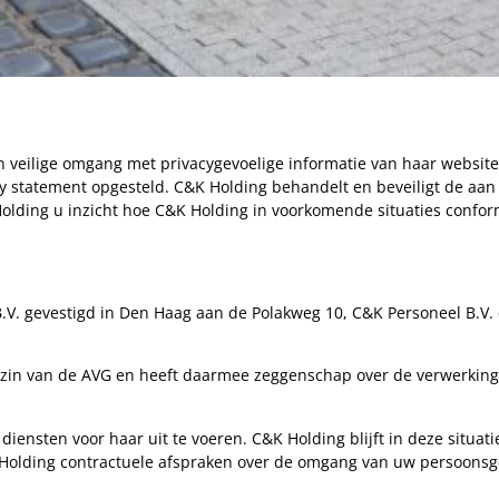
n veilige omgang met privacygevoelige informatie van haar websi
y statement opgesteld. C&K Holding behandelt en beveiligt de aan 
 Holding u inzicht hoe C&K Holding in voorkomende situaties co
V. gevestigd in Den Haag aan de Polakweg 10, C&K Personeel B.V. 
 zin van de AVG en heeft daarmee zeggenschap over de verwerking
iensten voor haar uit te voeren. C&K Holding blijft in deze situat
olding contractuele afspraken over de omgang van uw persoonsgeg