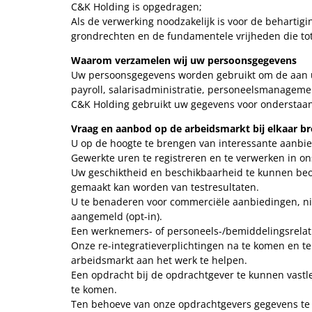
C&K Holding is opgedragen;
Als de verwerking noodzakelijk is voor de beharti
grondrechten en de fundamentele vrijheden die t
Waarom verzamelen wij uw persoonsgegevens
Uw persoonsgegevens worden gebruikt om de aan u
payroll, salarisadministratie, personeelsmanagemen
C&K Holding gebruikt uw gegevens voor onderstaa
Vraag en aanbod op de arbeidsmarkt bij elkaar b
U op de hoogte te brengen van interessante aanbi
Gewerkte uren te registreren en te verwerken in on
Uw geschiktheid en beschikbaarheid te kunnen beoo
gemaakt kan worden van testresultaten.
U te benaderen voor commerciële aanbiedingen, nieu
aangemeld (opt-in).
Een werknemers- of personeels-/bemiddelingsrelati
Onze re-integratieverplichtingen na te komen en te
arbeidsmarkt aan het werk te helpen.
Een opdracht bij de opdrachtgever te kunnen vas
te komen.
Ten behoeve van onze opdrachtgevers gegevens te 